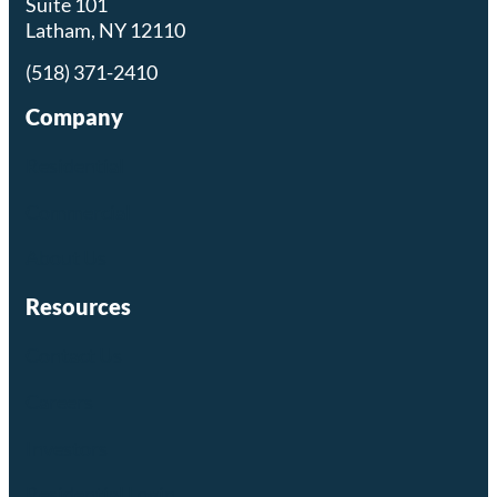
Suite 101
Latham, NY 12110
(518) 371-2410
Company
Residential
Commercial
About Us
Resources
Contact Us
Careers
Investors
Residential Login